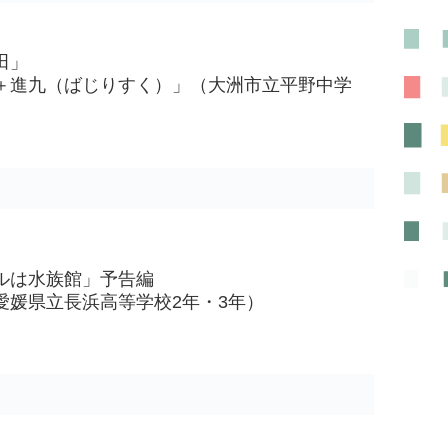
田」
＋進九（ばじりすく）」（大洲市立平野中学
ルは水族館」予告編
愛媛県立長浜高等学校2年・3年）