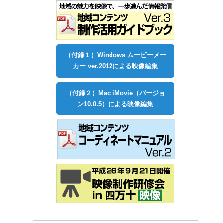
（付録１）Windows ムービーメー
カー ver.2012による映像編集
（付録２）Mac iMovie（バージョ
ン10.0.5）による映像編集