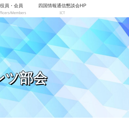
役員・会員
四国情報通信懇談会HP
fficers/Members
ICT
ンツ部会