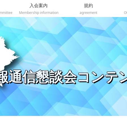
入会案内
規約
ommittee
Membership information
agreement
O
報通信懇談会コンテ